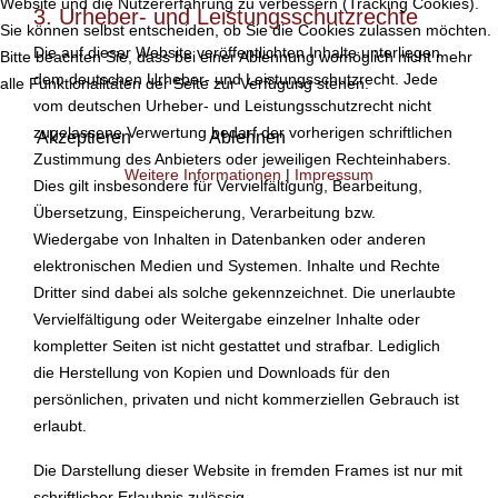
Website und die Nutzererfahrung zu verbessern (Tracking Cookies).
3. Urheber- und Leistungsschutzrechte
Sie können selbst entscheiden, ob Sie die Cookies zulassen möchten.
Die auf dieser Website veröffentlichten Inhalte unterliegen
Bitte beachten Sie, dass bei einer Ablehnung womöglich nicht mehr
dem deutschen Urheber- und Leistungsschutzrecht. Jede
alle Funktionalitäten der Seite zur Verfügung stehen.
vom deutschen Urheber- und Leistungsschutzrecht nicht
zugelassene Verwertung bedarf der vorherigen schriftlichen
Akzeptieren
Ablehnen
Zustimmung des Anbieters oder jeweiligen Rechteinhabers.
Weitere Informationen
|
Impressum
Dies gilt insbesondere für Vervielfältigung, Bearbeitung,
Übersetzung, Einspeicherung, Verarbeitung bzw.
Wiedergabe von Inhalten in Datenbanken oder anderen
elektronischen Medien und Systemen. Inhalte und Rechte
Dritter sind dabei als solche gekennzeichnet. Die unerlaubte
Vervielfältigung oder Weitergabe einzelner Inhalte oder
kompletter Seiten ist nicht gestattet und strafbar. Lediglich
die Herstellung von Kopien und Downloads für den
persönlichen, privaten und nicht kommerziellen Gebrauch ist
erlaubt.
Die Darstellung dieser Website in fremden Frames ist nur mit
schriftlicher Erlaubnis zulässig.